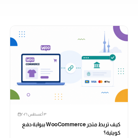
٣ أغسطس ٢٠٢٦
كيف تربط متجر WooCommerce ببوابة دفع
كويتية؟