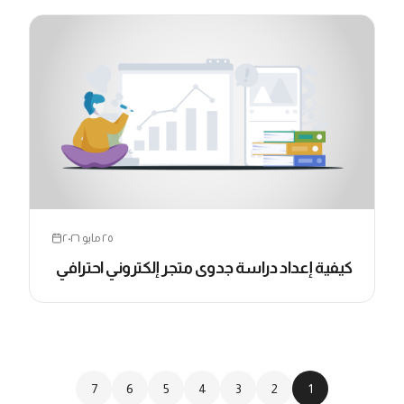
٢٥ مايو ٢٠٢٦
كيفية إعداد دراسة جدوى متجر إلكتروني احترافي
7
6
5
4
3
2
1